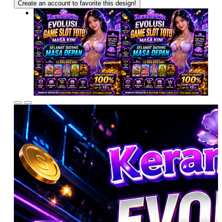
Create an account to favorite this design!