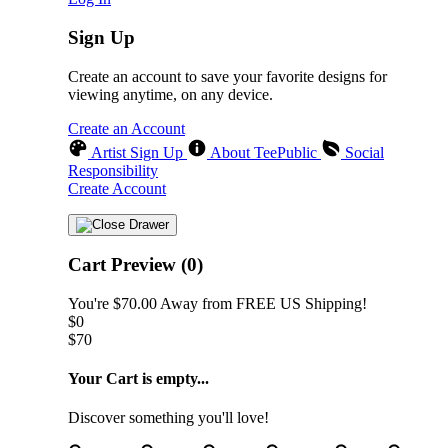
Sign Up
Create an account to save your favorite designs for
viewing anytime, on any device.
Create an Account
Artist Sign Up
About TeePublic
Social
Responsibility
Create Account
Cart Preview (0)
You're
$70.00
Away from
FREE US Shipping!
$0
$70
Your Cart is empty...
Discover something you'll love!