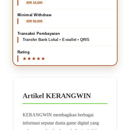
IDR 10,000
Minimal Withdraw
IDR 50,000
Transaksi Pembayaran
Transfer Bank Lokal • E-wallet • QRIS
Rating
Artikel KERANGWIN
KERANGWIN membagikan berbagai
informasi seputar dunia game digital yang