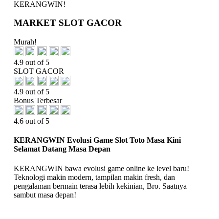
KERANGWIN!
MARKET SLOT GACOR
Murah!
4.9 out of 5
SLOT GACOR
4.9 out of 5
Bonus Terbesar
4.6 out of 5
KERANGWIN Evolusi Game Slot Toto Masa Kini
Selamat Datang Masa Depan
KERANGWIN bawa evolusi game online ke level baru!
Teknologi makin modern, tampilan makin fresh, dan
pengalaman bermain terasa lebih kekinian, Bro. Saatnya
sambut masa depan!