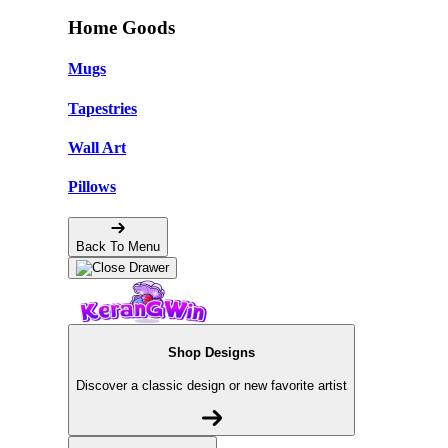
Home Goods
Mugs
Tapestries
Wall Art
Pillows
Back To Menu
Shop Designs
Discover a classic design or new favorite artist