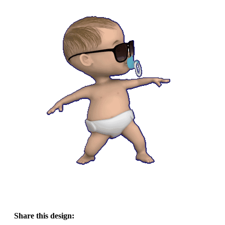
Share this design: